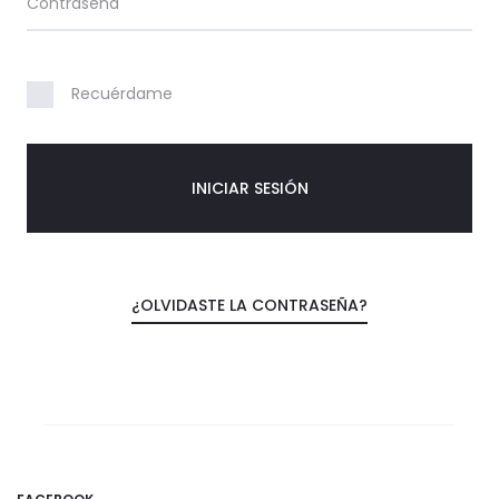
Contraseña
o
u
Recuérdame
n
t
INICIAR SESIÓN
¿OLVIDASTE LA CONTRASEÑA?